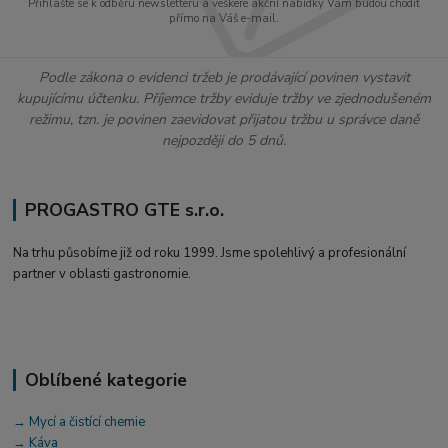
Přihlašte se k odběru newsletteru a veškeré akční nabídky Vám budou chodit
přímo na Váš e-mail.
Podle zákona o evidenci tržeb je prodávající povinen vystavit
kupujícímu účtenku. Příjemce tržby eviduje tržby ve zjednodušeném
režimu, tzn. je povinen zaevidovat přijatou tržbu u správce daně
nejpozději do 5 dnů.
PROGASTRO GTE s.r.o.
Na trhu působíme již od roku 1999. Jsme spolehlivý a profesionální
partner v oblasti gastronomie.
Oblíbené kategorie
→ Mycí a čistící chemie
→ Káva