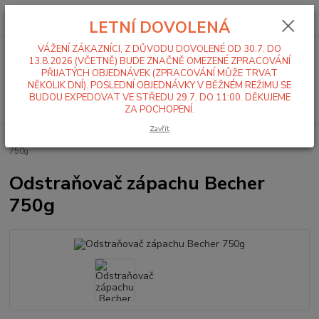
0
ks
+420 519 411 299
CZK
za
0,00 Kč
LETNÍ DOVOLENÁ
Po-Pá 7-16 hod
VÁŽENÍ ZÁKAZNÍCI, Z DŮVODU DOVOLENÉ OD 30.7. DO
Menu
13.8.2026 (VČETNĚ) BUDE ZNAČNĚ OMEZENÉ ZPRACOVÁNÍ
PŘIJATÝCH OBJEDNÁVEK (ZPRACOVÁNÍ MŮŽE TRVAT
NĚKOLIK DNÍ). POSLEDNÍ OBJEDNÁVKY V BĚŽNÉM REŽIMU SE
BUDOU EXPEDOVAT VE STŘEDU 29.7. DO 11:00. DĚKUJEME
Hledat
ZA POCHOPENÍ.
Zavřít
Úvod
Mycí a čistící chemie
Kuchyně
Odstraňovač zápachu Becher
750g
Odstraňovač zápachu Becher
750g