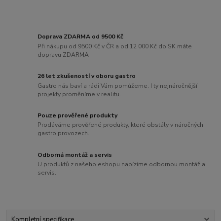
Doprava ZDARMA od 9500 Kč
Při nákupu od 9500 Kč v ČR a od 12 000 Kč do SK máte
dopravu ZDARMA
26 let zkušeností v oboru gastro
Gastro nás baví a rádi Vám pomůžeme. I ty nejnáročnější
projekty proměníme v realitu.
Pouze prověřené produkty
Prodáváme prověřené produkty, které obstály v náročných
gastro provozech.
Odborná montáž a servis
U produktů z našeho eshopu nabízíme odbornou montáž a
servis.
Kompletní specifikace