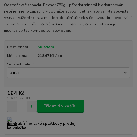
Odstraňovač zápachu Becher 750g – přírodní minerál k odstraňování
nepříjemného zápachu – poprašte zbytky jídel tak, aby vznikla souvislá
vrstva – váže vlhkost a má dezodorační účinek s čerstvou citrusovou vůní
– zabraňuje množení červů a líhnutí muších vajíček – neobsahuje
insekticidy, lze komposto...
celý popis
Dostupnost
Skladem
Měrná cena
218,67 Kč / kg
Velikost balení
164 Kč
136 Kč
bez DPH
Přidat do košíku
Nabízíme také splátkový prodej