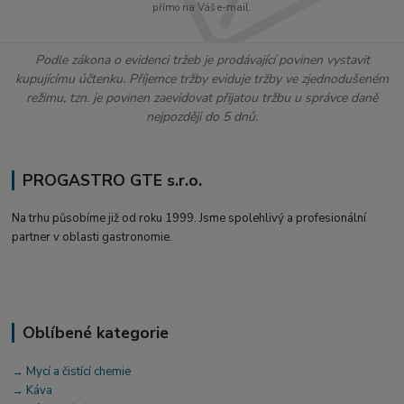
přímo na Váš e-mail.
Podle zákona o evidenci tržeb je prodávající povinen vystavit
kupujícímu účtenku. Příjemce tržby eviduje tržby ve zjednodušeném
režimu, tzn. je povinen zaevidovat přijatou tržbu u správce daně
nejpozději do 5 dnů.
PROGASTRO GTE s.r.o.
Na trhu působíme již od roku 1999. Jsme spolehlivý a profesionální
partner v oblasti gastronomie.
Oblíbené kategorie
→ Mycí a čistící chemie
→ Káva