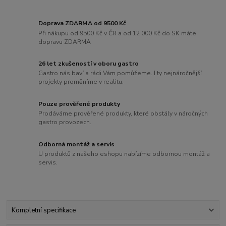
Doprava ZDARMA od 9500 Kč
Při nákupu od 9500 Kč v ČR a od 12 000 Kč do SK máte
dopravu ZDARMA
26 let zkušeností v oboru gastro
Gastro nás baví a rádi Vám pomůžeme. I ty nejnáročnější
projekty proměníme v realitu.
Pouze prověřené produkty
Prodáváme prověřené produkty, které obstály v náročných
gastro provozech.
Odborná montáž a servis
U produktů z našeho eshopu nabízíme odbornou montáž a
servis.
Kompletní specifikace