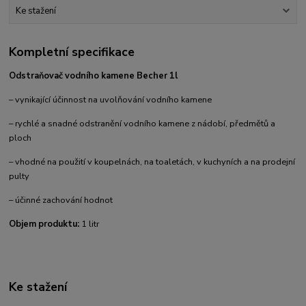
Ke stažení
Kompletní specifikace
Odstraňovač vodního kamene Becher 1l
– vynikající účinnost na uvolňování vodního kamene
– rychlé a snadné odstranění vodního kamene z nádobí, předmětů a
ploch
– vhodné na použití v koupelnách, na toaletách, v kuchyních a na prodejní
pulty
– účinné zachování hodnot
Objem produktu:
1 litr
Ke stažení