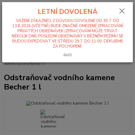
0
ks
+420 519 411 299
CZK
za
0,00 Kč
LETNÍ DOVOLENÁ
Po-Pá 7-16 hod
VÁŽENÍ ZÁKAZNÍCI, Z DŮVODU DOVOLENÉ OD 30.7. DO
Menu
13.8.2026 (VČETNĚ) BUDE ZNAČNĚ OMEZENÉ ZPRACOVÁNÍ
PŘIJATÝCH OBJEDNÁVEK (ZPRACOVÁNÍ MŮŽE TRVAT
NĚKOLIK DNÍ). POSLEDNÍ OBJEDNÁVKY V BĚŽNÉM REŽIMU SE
BUDOU EXPEDOVAT VE STŘEDU 29.7. DO 11:00. DĚKUJEME
Hledat
ZA POCHOPENÍ.
Zavřít
Úvod
Mycí a čistící chemie
Sanita / Koupelny / WC
Odstraňovač
vodního kamene Becher 1 l
Odstraňovač vodního kamene
Becher 1 l