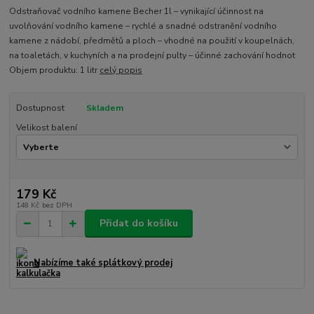
Odstraňovač vodního kamene Becher 1l – vynikající účinnost na
uvolňování vodního kamene – rychlé a snadné odstranění vodního
kamene z nádobí, předmětů a ploch – vhodné na použití v koupelnách,
na toaletách, v kuchyních a na prodejní pulty – účinné zachování hodnot
Objem produktu: 1 litr
celý popis
Dostupnost
Skladem
Velikost balení
179 Kč
148 Kč
bez DPH
Přidat do košíku
Nabízíme také splátkový prodej