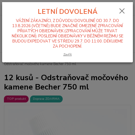
0
ks
+420 519 411 299
CZK
za
0,00 Kč
LETNÍ DOVOLENÁ
Po-Pá 7-16 hod
VÁŽENÍ ZÁKAZNÍCI, Z DŮVODU DOVOLENÉ OD 30.7. DO
Menu
13.8.2026 (VČETNĚ) BUDE ZNAČNĚ OMEZENÉ ZPRACOVÁNÍ
PŘIJATÝCH OBJEDNÁVEK (ZPRACOVÁNÍ MŮŽE TRVAT
NĚKOLIK DNÍ). POSLEDNÍ OBJEDNÁVKY V BĚŽNÉM REŽIMU SE
BUDOU EXPEDOVAT VE STŘEDU 29.7. DO 11:00. DĚKUJEME
Hledat
ZA POCHOPENÍ.
Zavřít
Úvod
Mycí a čistící chemie
Sanita / Koupelny / WC
12 kusů -
Odstraňovač močového kamene Becher 750 ml
12 kusů - Odstraňovač močového
kamene Becher 750 ml
TOP produkt
Doprava ZDARMA