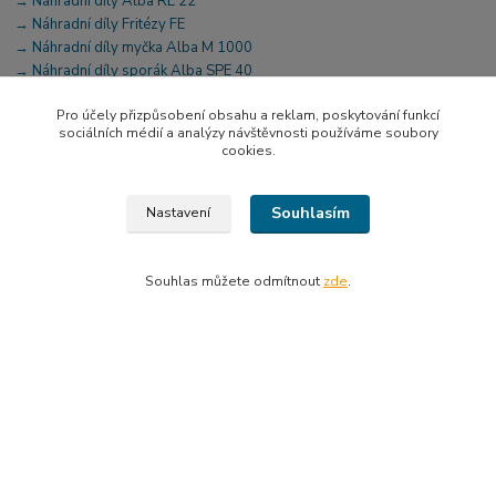
→ Náhradní díly Alba RE 22
→ Náhradní díly Fritézy FE
→ Náhradní díly myčka Alba M 1000
→ Náhradní díly sporák Alba SPE 40
Pro účely přizpůsobení obsahu a reklam, poskytování funkcí
sociálních médií a analýzy návštěvnosti používáme soubory
cookies.
Rychlé odkazy
Souhlasím
Nastavení
→ Kontakt - Výdejní místo
→ Doprava a Platba
Souhlas můžete odmítnout
zde
.
→ O nás
→ Splátkový prodej
→ Obchodní podmínky
→ Zpracování osobních údajů
→ Certifikáty NIVONA a Prohlášení o shodě
→ Katalogy ke stažení
→ Váš účet