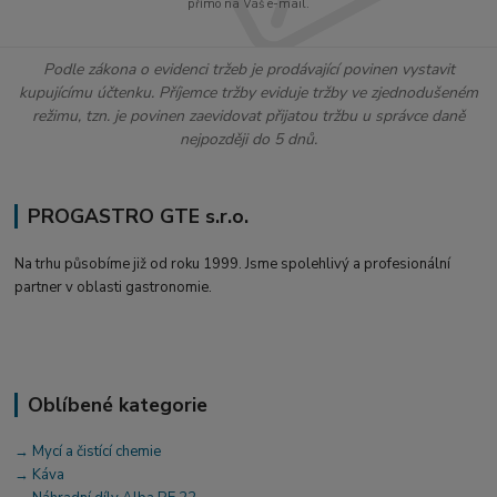
přímo na Váš e-mail.
Podle zákona o evidenci tržeb je prodávající povinen vystavit
kupujícímu účtenku. Příjemce tržby eviduje tržby ve zjednodušeném
režimu, tzn. je povinen zaevidovat přijatou tržbu u správce daně
nejpozději do 5 dnů.
PROGASTRO GTE s.r.o.
Na trhu působíme již od roku 1999. Jsme spolehlivý a profesionální
partner v oblasti gastronomie.
Oblíbené kategorie
→ Mycí a čistící chemie
→ Káva