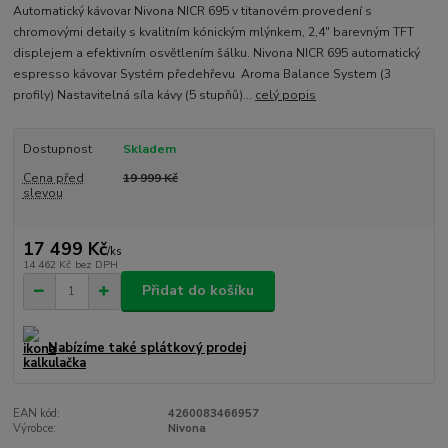
Automatický kávovar Nivona NICR 695 v titanovém provedení s
chromovými detaily s kvalitním kónickým mlýnkem, 2,4" barevným TFT
displejem a efektivním osvětlením šálku. Nivona NICR 695 automatický
espresso kávovar Systém předehřevu Aroma Balance System (3
profily) Nastavitelná síla kávy (5 stupňů)...
celý popis
Dostupnost
Skladem
Cena před
19 999 Kč
slevou
17 499 Kč
/
ks
14 462 Kč
bez DPH
Přidat do košíku
Nabízíme také splátkový prodej
EAN kód:
4260083466957
Výrobce:
Nivona