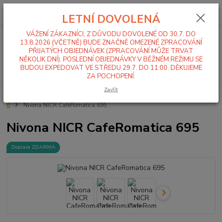
0
ks
+420 519 411 299
CZK
za
0,00 Kč
LETNÍ DOVOLENÁ
Po-Pá 7-16 hod
VÁŽENÍ ZÁKAZNÍCI, Z DŮVODU DOVOLENÉ OD 30.7. DO
Menu
13.8.2026 (VČETNĚ) BUDE ZNAČNĚ OMEZENÉ ZPRACOVÁNÍ
PŘIJATÝCH OBJEDNÁVEK (ZPRACOVÁNÍ MŮŽE TRVAT
NĚKOLIK DNÍ). POSLEDNÍ OBJEDNÁVKY V BĚŽNÉM REŽIMU SE
BUDOU EXPEDOVAT VE STŘEDU 29.7. DO 11:00. DĚKUJEME
Hledat
ZA POCHOPENÍ.
Zavřít
Úvod
Kávovary, mlýnky na kávu
Automatické kávovary Nivona
Řada
6
Nivona NICR CafeRomatica 695
Nivona NICR CafeRomatica 695
Doprava ZDARMA