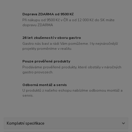
Doprava ZDARMA od 9500 Kč
Při nákupu od 9500 Kč v ČR a od 12 000 Kč do SK máte
dopravu ZDARMA
26 let zkušeností v oboru gastro
Gastro nás baví a rádi Vám pomůžeme. I ty nejnáročnější
projekty proměníme v realitu.
Pouze prověřené produkty
Prodáváme prověřené produkty, které obstály v náročných
gastro provozech.
Odborná montáž a servis
U produktů z našeho eshopu nabízíme odbornou montáž a
servis.
Kompletní specifikace