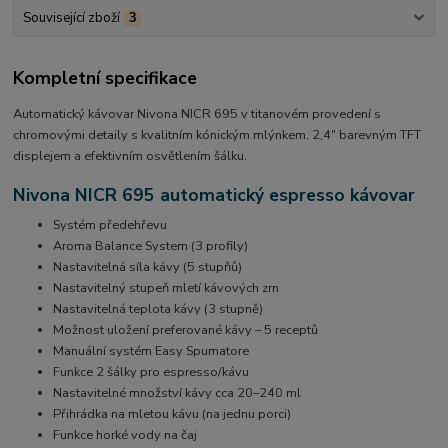
Související zboží
3
Kompletní specifikace
Automatický kávovar Nivona NICR 695 v titanovém provedení s
chromovými detaily s kvalitním kónickým mlýnkem, 2,4" barevným TFT
displejem a efektivním osvětlením šálku.
Nivona NICR 695 automatický espresso kávovar
Systém předehřevu
Aroma Balance System (3 profily)
Nastavitelná síla kávy (5 stupňů)
Nastavitelný stupeň mletí kávových zrn
Nastavitelná teplota kávy (3 stupně)
Možnost uložení preferované kávy – 5 receptů
Manuální systém Easy Spumatore
Funkce 2 šálky pro espresso/kávu
Nastavitelné množství kávy cca 20–240 ml
Přihrádka na mletou kávu (na jednu porci)
Funkce horké vody na čaj