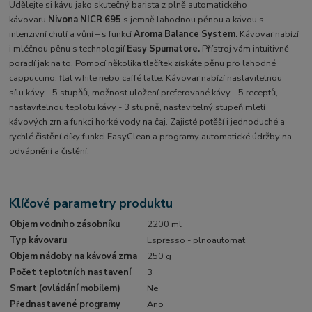
Udělejte si kávu jako skutečný barista z plně automatického
kávovaru
Nivona NICR 695
s jemně lahodnou pěnou a kávou s
intenzivní chutí a vůní – s funkcí
Aroma Balance System.
Kávovar nabízí
i mléčnou pěnu s technologií
Easy Spumatore.
Přístroj vám intuitivně
poradí jak na to. Pomocí několika tlačítek získáte pěnu pro lahodné
cappuccino, flat white nebo caffé latte. Kávovar nabízí nastavitelnou
sílu kávy - 5 stupňů, možnost uložení preferované kávy - 5 receptů,
nastavitelnou teplotu kávy - 3 stupně, nastavitelný stupeň mletí
kávových zrn a funkci horké vody na čaj. Zajisté potěší i jednoduché a
rychlé čistění díky funkci EasyClean a programy automatické údržby na
odvápnění a čistění.
Klíčové parametry produktu
Objem vodního zásobníku
2200 ml
Typ kávovaru
Espresso - plnoautomat
Objem nádoby na kávová zrna
250 g
Počet teplotních nastavení
3
Smart (ovládání mobilem)
Ne
Přednastavené programy
Ano