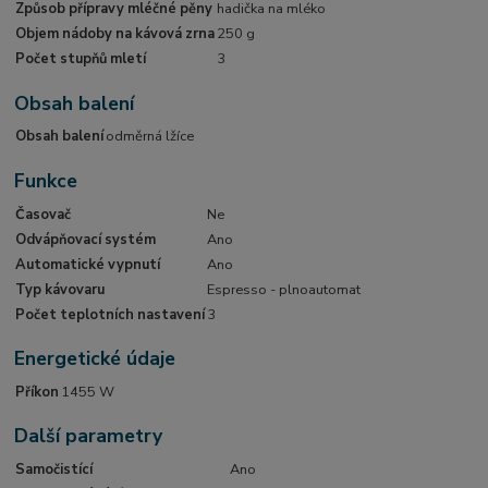
Způsob přípravy mléčné pěny
hadička na mléko
Objem nádoby na kávová zrna
250 g
Počet stupňů mletí
3
Obsah balení
Obsah balení
odměrná lžíce
Funkce
Časovač
Ne
Odvápňovací systém
Ano
Automatické vypnutí
Ano
Typ kávovaru
Espresso - plnoautomat
Počet teplotních nastavení
3
Energetické údaje
Příkon
1455 W
Další parametry
Samočistící
Ano