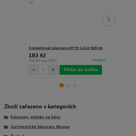
Odvápňovač kávovaru MYYE CALK 500 ml
Čistič zpěň
183 Kč
290 Kč
/
ks
Skladem
151 Kč
bez DPH
240 Kč
bez 
Přidat do košíku
Zboží zařazeno v kategoriích
Kávovary, mlýnky na kávu
Automatické kávovary Nivona