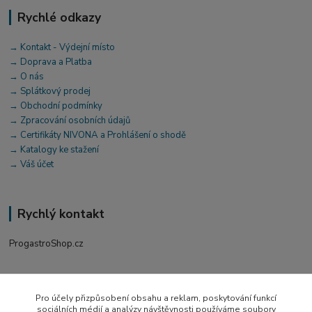
Rychlé odkazy
→ Kontakt - Výdejní místo
→ Doprava a Platba
→ O nás
→ Splátkový prodej
→ Obchodní podmínky
→ Zpracování osobních údajů
→ Certifikáty NIVONA a Prohlášení o shodě
→ Katalogy ke stažení
→ Váš účet
Rychlý kontakt
ProgastroShop.cz
+420 519 411 299
Po-Pá 7-16 hod
Pro účely přizpůsobení obsahu a reklam, poskytování funkcí
sociálních médií a analýzy návštěvnosti používáme soubory