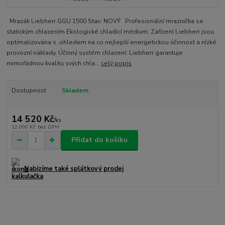
Mrazák Liebherr GGU 1500 Stav: NOVÝ Profesionální mraznička se
statickým chlazením Ekologické chladicí médium: Zařízení Liebherr jsou
optimalizována s ,ohledem na co nejlepší energetickou účinnost a nízké
provozní náklady. Účinný systém chlazení: Liebherr garantuje
mimořádnou kvalitu svých chla...
celý popis
Dostupnost
Skladem
14 520 Kč
/
ks
12 000 Kč
bez DPH
Přidat do košíku
Nabízíme také splátkový prodej