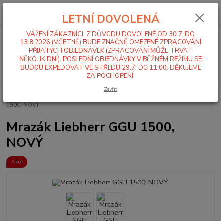
0
ks
+420 519 411 299
CZK
za
0,00 Kč
LETNÍ DOVOLENÁ
Po-Pá 7-16 hod
VÁŽENÍ ZÁKAZNÍCI, Z DŮVODU DOVOLENÉ OD 30.7. DO
Menu
13.8.2026 (VČETNĚ) BUDE ZNAČNĚ OMEZENÉ ZPRACOVÁNÍ
PŘIJATÝCH OBJEDNÁVEK (ZPRACOVÁNÍ MŮŽE TRVAT
NĚKOLIK DNÍ). POSLEDNÍ OBJEDNÁVKY V BĚŽNÉM REŽIMU SE
BUDOU EXPEDOVAT VE STŘEDU 29.7. DO 11:00. DĚKUJEME
Hledat
ZA POCHOPENÍ.
Zavřít
Úvod
Výprodej gastro zařízení / Gastro bazar
Mrazák Liebherr GGU
1500, NOVÝ
Mrazák Liebherr GGU 1500,
NOVÝ
Akce