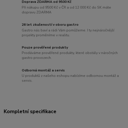
Doprava ZDARMA od 9500 Kč
Při nákupu od 9500 Kč v ČR a od 12 000 Kč do SK máte
dopravu ZDARMA
26 let zkušeností v oboru gastro
Gastro nás baví a rádi Vám pomůžeme. I ty nejnáročnější
projekty proměníme v realitu.
Pouze prověřené produkty
Prodáváme prověřené produkty, které obstály v náročných
gastro provozech.
Odborná montáž a servis
U produktů z našeho eshopu nabízíme odbornou montáž a
servis.
Kompletní specifikace