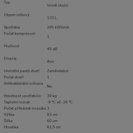
Typ
Volně stojící
Objem celkový
133 L
Spotřeba
265 kWh/rok
Počet kompresorů
1
Hlučnost
45 dB
Displej
Ano
Umístění pantů dveří
Zaměnitelné
Počet dveří
1
Antibakteriální ochrana
Ne
Hmotnost spotřebiče
39 kg
Teplotní rozsah
-9 °C až -26 °C
Počet přihrádek mrazáku
3
Výška
83 cm
Šířka
60 cm
Hloubka
61,5 cm