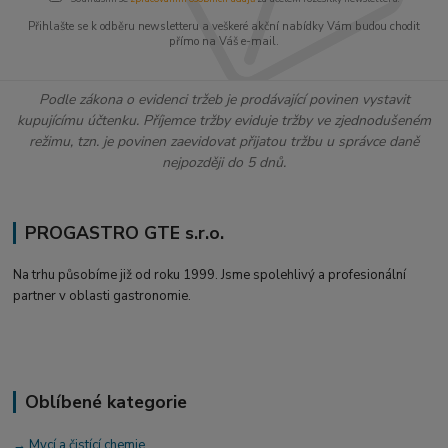
Přihlašte se k odběru newsletteru a veškeré akční nabídky Vám budou chodit
přímo na Váš e-mail.
Podle zákona o evidenci tržeb je prodávající povinen vystavit
kupujícímu účtenku. Příjemce tržby eviduje tržby ve zjednodušeném
režimu, tzn. je povinen zaevidovat přijatou tržbu u správce daně
nejpozději do 5 dnů.
PROGASTRO GTE s.r.o.
Na trhu působíme již od roku 1999. Jsme spolehlivý a profesionální
partner v oblasti gastronomie.
Oblíbené kategorie
→ Mycí a čistící chemie