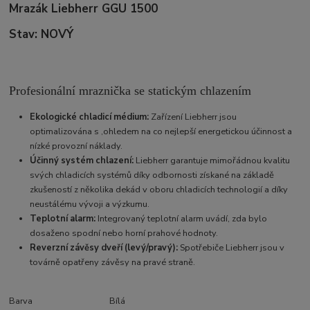
Mrazák Liebherr GGU 1500
Stav: NOVÝ
Profesionální mraznička se statickým chlazením
Ekologické chladicí médium:
Zařízení Liebherr jsou
optimalizována s ,ohledem na co nejlepší energetickou účinnost a
nízké provozní náklady.
Účinný systém chlazení:
Liebherr garantuje mimořádnou kvalitu
svých chladicích systémů díky odbornosti získané na základě
zkušeností z několika dekád v oboru chladicích technologií a díky
neustálému vývoji a výzkumu.
Teplotní alarm:
Integrovaný teplotní alarm uvádí, zda bylo
dosaženo spodní nebo horní prahové hodnoty.
Reverzní závěsy dveří (levý/pravý):
Spotřebiče Liebherr jsou v
továrně opatřeny závěsy na pravé straně.
Barva
Bílá