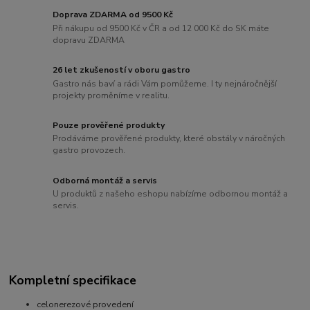
Doprava ZDARMA od 9500 Kč
Při nákupu od 9500 Kč v ČR a od 12 000 Kč do SK máte
dopravu ZDARMA
26 let zkušeností v oboru gastro
Gastro nás baví a rádi Vám pomůžeme. I ty nejnáročnější
projekty proměníme v realitu.
Pouze prověřené produkty
Prodáváme prověřené produkty, které obstály v náročných
gastro provozech.
Odborná montáž a servis
U produktů z našeho eshopu nabízíme odbornou montáž a
servis.
Kompletní specifikace
celonerezové provedení