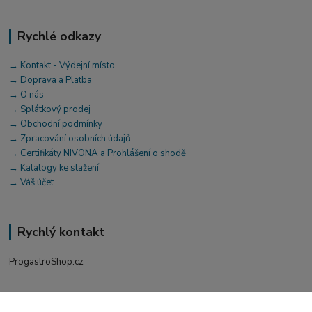
Rychlé odkazy
→ Kontakt - Výdejní místo
→ Doprava a Platba
→ O nás
→ Splátkový prodej
→ Obchodní podmínky
→ Zpracování osobních údajů
→ Certifikáty NIVONA a Prohlášení o shodě
→ Katalogy ke stažení
→ Váš účet
Rychlý kontakt
ProgastroShop.cz
+420 519 411 299
Po-Pá 7-16 hod