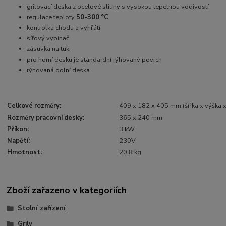
grilovací deska z ocelové slitiny s vysokou tepelnou vodivostí
regulace teploty
50-300 °C
kontrolka chodu a vyhřátí
síťový vypínač
zásuvka na tuk
pro horní desku je standardní rýhovaný povrch
rýhovaná dolní deska
Celkové rozměry:
409 x 182 x 405 mm (šířka x výška 
Rozměry pracovní desky:
365 x 240 mm
Příkon:
3 kW
Napětí:
230V
Hmotnost:
20,8 kg
Zboží zařazeno v kategoriích
Stolní zařízení
Grily