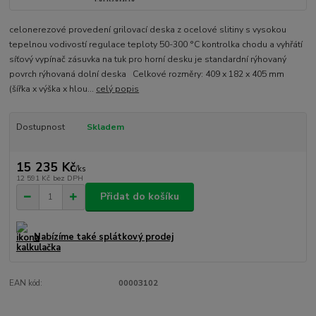
celonerezové provedení grilovací deska z ocelové slitiny s vysokou
tepelnou vodivostí regulace teploty 50-300 °C kontrolka chodu a vyhřátí
síťový vypínač zásuvka na tuk pro horní desku je standardní rýhovaný
povrch rýhovaná dolní deska Celkové rozměry: 409 x 182 x 405 mm
(šířka x výška x hlou...
celý popis
Dostupnost
Skladem
15 235 Kč
/
ks
12 591 Kč
bez DPH
Přidat do košíku
Nabízíme také splátkový prodej
EAN kód:
00003102