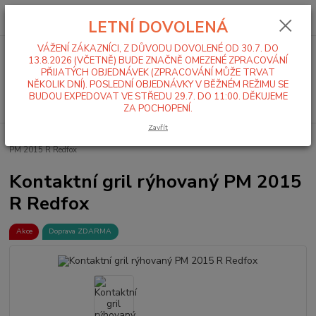
0
ks
+420 519 411 299
CZK
za
0,00 Kč
LETNÍ DOVOLENÁ
Po-Pá 7-16 hod
VÁŽENÍ ZÁKAZNÍCI, Z DŮVODU DOVOLENÉ OD 30.7. DO
Menu
13.8.2026 (VČETNĚ) BUDE ZNAČNĚ OMEZENÉ ZPRACOVÁNÍ
PŘIJATÝCH OBJEDNÁVEK (ZPRACOVÁNÍ MŮŽE TRVAT
NĚKOLIK DNÍ). POSLEDNÍ OBJEDNÁVKY V BĚŽNÉM REŽIMU SE
BUDOU EXPEDOVAT VE STŘEDU 29.7. DO 11:00. DĚKUJEME
Hledat
ZA POCHOPENÍ.
Zavřít
Úvod
Stolní zařízení
Grily
Kontaktní grily
Kontaktní gril rýhovaný
PM 2015 R Redfox
Kontaktní gril rýhovaný PM 2015
R Redfox
Akce
Doprava ZDARMA