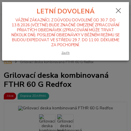
0
ks
+420 519 411 299
CZK
za
0,00 Kč
LETNÍ DOVOLENÁ
Po-Pá 7-16 hod
VÁŽENÍ ZÁKAZNÍCI, Z DŮVODU DOVOLENÉ OD 30.7. DO
Menu
13.8.2026 (VČETNĚ) BUDE ZNAČNĚ OMEZENÉ ZPRACOVÁNÍ
PŘIJATÝCH OBJEDNÁVEK (ZPRACOVÁNÍ MŮŽE TRVAT
NĚKOLIK DNÍ). POSLEDNÍ OBJEDNÁVKY V BĚŽNÉM REŽIMU SE
BUDOU EXPEDOVAT VE STŘEDU 29.7. DO 11:00. DĚKUJEME
Hledat
ZA POCHOPENÍ.
Zavřít
Úvod
Stolní zařízení
Grily
Grilovací desky
Stolní grilovací desky
PLYN
Grilovací deska kombinovaná FTHR 60 G Redfox
Grilovací deska kombinovaná
FTHR 60 G Redfox
Akce
Doprava ZDARMA