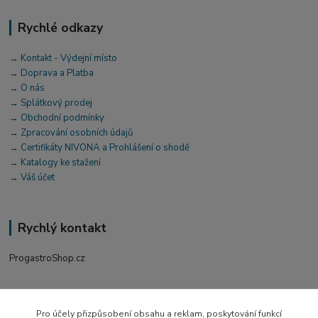
Rychlé odkazy
→ Kontakt - Výdejní místo
→ Doprava a Platba
→ O nás
→ Splátkový prodej
→ Obchodní podmínky
→ Zpracování osobních údajů
→ Certifikáty NIVONA a Prohlášení o shodě
→ Katalogy ke stažení
→ Váš účet
Rychlý kontakt
ProgastroShop.cz
+420 519 411 299
Po-Pá 7-16 hod
Pro účely přizpůsobení obsahu a reklam, poskytování funkcí