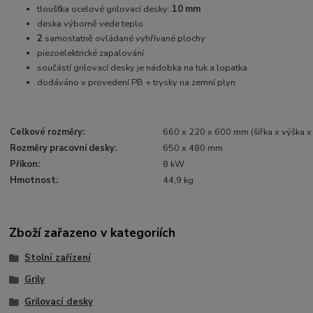
tloušťka ocelové grilovací desky:
10 mm
deska výborně vede teplo
2
samostatně ovládané vyhřívané plochy
piezoelektrické zapalování
součástí grilovací desky je nádobka na tuk a lopatka
dodáváno v provedení PB + trysky na zemní plyn
Celkové rozměry:
660 x 220 x 600 mm (šířka x výška x
Rozměry pracovní desky:
650 x 480 mm
Příkon:
8 kW
Hmotnost:
44,9 kg
Zboží zařazeno v kategoriích
Stolní zařízení
Grily
Grilovací desky