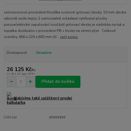
celonerezové provedení tloušťka ocelové grilovací desky: 10 mm deska
výborně vede teplo 2 samostatně ovládané vyhřívané plochy
piezoelektrické zapalování součástí grilovací desky je nádobka na tuk a
lopatka dodáváno v provedení PB + trysky na zemní plyn Celkové
rozměry: 660 x 220 x 600 mm (ší...
celý popis
Dostupnost
Skladem
26 125 Kč
/
ks
21 591 Kč
bez DPH
Přidat do košíku
Nabízíme také splátkový prodej
EAN kód:
00000993