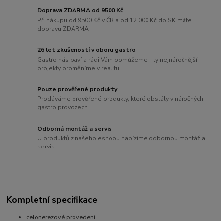
Doprava ZDARMA od 9500 Kč
Při nákupu od 9500 Kč v ČR a od 12 000 Kč do SK máte
dopravu ZDARMA
26 let zkušeností v oboru gastro
Gastro nás baví a rádi Vám pomůžeme. I ty nejnáročnější
projekty proměníme v realitu.
Pouze prověřené produkty
Prodáváme prověřené produkty, které obstály v náročných
gastro provozech.
Odborná montáž a servis
U produktů z našeho eshopu nabízíme odbornou montáž a
servis.
Kompletní specifikace
celonerezové provedení