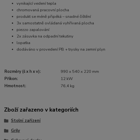
vynikající vedení tepla
chromovaná pracovní plocha
produkt se méně připéká – snadné čištění
3x samostatně ovládaná vyhřívaná plocha
piezzo zapalování
2x zásuvka na odpadní tekutiny
lopatka
dodáváno v provedení PB + trysky na zemní plyn
Rozměry (š x h x v):
990 x 540 x 220 mm
Příkon:
12 kW
Hmotnost:
76,4 kg
Zboží zařazeno v kategoriích
Stolní zařízení
Grily