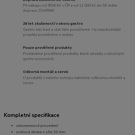
Při nákupu od 9500 Kč v ČR a od 12 000 Kč do SK máte
dopravu ZDARMA
26 let zkušeností v oboru gastro
Gastro nás baví a rádi Vám pomůžeme. I ty nejnáročnější
projekty proměníme v realitu.
Pouze prověřené produkty
Prodáváme prověřené produkty, které obstály v náročných
gastro provozech.
Odborná montáž a servis
U produktů z našeho eshopu nabízíme odbornou montáž a
servis.
Kompletní specifikace
celonerezové provedení
ocelová deska o síle 10 mm