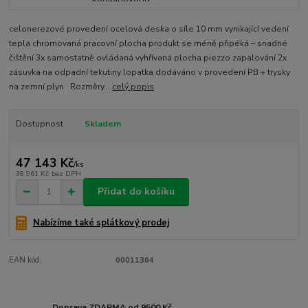
celonerezové provedení ocelová deska o síle 10 mm vynikající vedení
tepla chromovaná pracovní plocha produkt se méně připéká – snadné
čištění 3x samostatně ovládaná vyhřívaná plocha piezzo zapalování 2x
zásuvka na odpadní tekutiny lopatka dodáváno v provedení PB + trysky
na zemní plyn Rozměry...
celý popis
Dostupnost
Skladem
47 143 Kč
/
ks
38 961 Kč
bez DPH
Přidat do košíku
Nabízíme také splátkový prodej
EAN kód:
00011364
Doprava ZDARMA od 9500 Kč