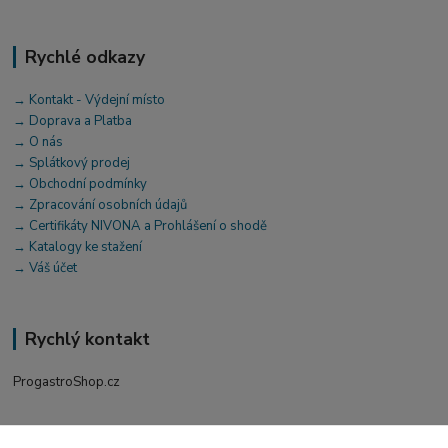
Rychlé odkazy
→ Kontakt - Výdejní místo
→ Doprava a Platba
→ O nás
→ Splátkový prodej
→ Obchodní podmínky
→ Zpracování osobních údajů
→ Certifikáty NIVONA a Prohlášení o shodě
→ Katalogy ke stažení
→ Váš účet
Rychlý kontakt
ProgastroShop.cz
+420 519 411 299