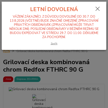
0
ks
+420 519 411 299
CZK
za
0,00 Kč
LETNÍ DOVOLENÁ
Po-Pá 7-16 hod
VÁŽENÍ ZÁKAZNÍCI, Z DŮVODU DOVOLENÉ OD 30.7. DO
Menu
13.8.2026 (VČETNĚ) BUDE ZNAČNĚ OMEZENÉ ZPRACOVÁNÍ
PŘIJATÝCH OBJEDNÁVEK (ZPRACOVÁNÍ MŮŽE TRVAT
NĚKOLIK DNÍ). POSLEDNÍ OBJEDNÁVKY V BĚŽNÉM REŽIMU SE
BUDOU EXPEDOVAT VE STŘEDU 29.7. DO 11:00. DĚKUJEME
Hledat
ZA POCHOPENÍ.
Zavřít
Úvod
Stolní zařízení
Grily
Grilovací desky
Stolní grilovací desky
PLYN
Grilovací deska kombinovaná chrom Redfox FTHRC 90 G
Grilovací deska kombinovaná
chrom Redfox FTHRC 90 G
Akce
Doprava ZDARMA