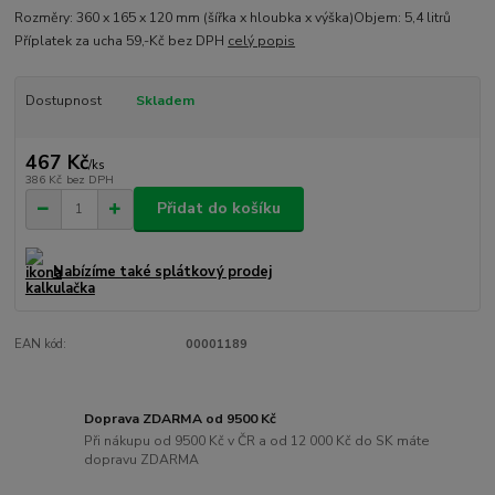
Rozměry: 360 x 165 x 120 mm (šířka x hloubka x výška)Objem: 5,4 litrů
Příplatek za ucha 59,-Kč bez DPH
celý popis
Dostupnost
Skladem
467 Kč
/
ks
386 Kč
bez DPH
Přidat do košíku
Nabízíme také splátkový prodej
EAN kód:
00001189
Doprava ZDARMA od 9500 Kč
Při nákupu od 9500 Kč v ČR a od 12 000 Kč do SK máte
dopravu ZDARMA