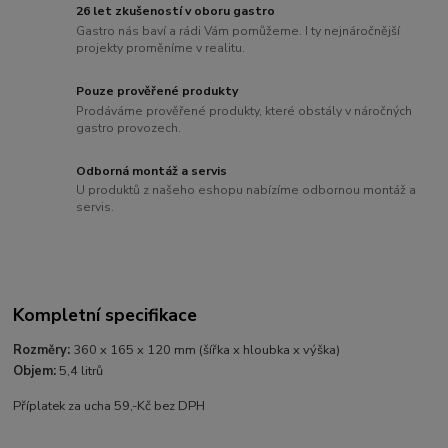
26 let zkušeností v oboru gastro
Gastro nás baví a rádi Vám pomůžeme. I ty nejnáročnější
projekty proměníme v realitu.
Pouze prověřené produkty
Prodáváme prověřené produkty, které obstály v náročných
gastro provozech.
Odborná montáž a servis
U produktů z našeho eshopu nabízíme odbornou montáž a
servis.
Kompletní specifikace
Rozměry:
360 x 165 x 120 mm (šířka x hloubka x výška)
Objem:
5,4 litrů
Příplatek za ucha 59,-Kč bez DPH