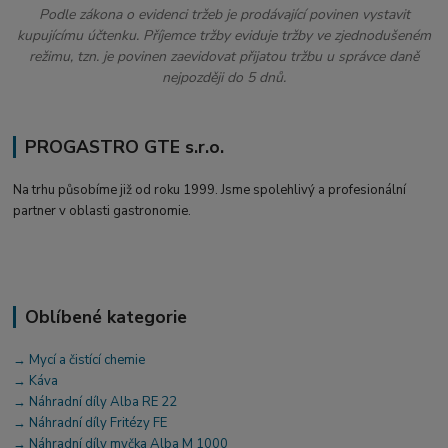
Podle zákona o evidenci tržeb je prodávající povinen vystavit
kupujícímu účtenku. Příjemce tržby eviduje tržby ve zjednodušeném
režimu, tzn. je povinen zaevidovat přijatou tržbu u správce daně
nejpozději do 5 dnů.
PROGASTRO GTE s.r.o.
Na trhu působíme již od roku 1999. Jsme spolehlivý a profesionální
partner v oblasti gastronomie.
Oblíbené kategorie
→ Mycí a čistící chemie
→ Káva
→ Náhradní díly Alba RE 22
→ Náhradní díly Fritézy FE
→ Náhradní díly myčka Alba M 1000