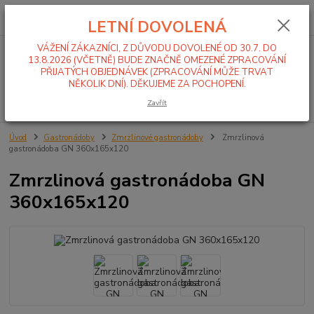
0
ks
+420 519 411 299
CZK
za
0,00 Kč
LETNÍ DOVOLENÁ
Po-Pá 7-16 hod
VÁŽENÍ ZÁKAZNÍCI, Z DŮVODU DOVOLENÉ OD 30.7. DO
Menu
13.8.2026 (VČETNĚ) BUDE ZNAČNĚ OMEZENÉ ZPRACOVÁNÍ
PŘIJATÝCH OBJEDNÁVEK (ZPRACOVÁNÍ MŮŽE TRVAT
NĚKOLIK DNÍ). DĚKUJEME ZA POCHOPENÍ.
Hledat
Zavřít
Úvod
Gastronádoby
Zmrzlinové gastronádoby
Zmrzlinová
gastronádoba GN 360x165x120
Zmrzlinová gastronádoba GN
360x165x120