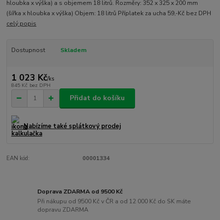
hloubka x výška) a s objemem 18 litrů. Rozměry: 352 x 325 x 200 mm
(šířka x hloubka x výška) Objem: 18 litrů Příplatek za ucha 59,-Kč bez DPH
celý popis
Dostupnost
Skladem
1 023 Kč
/
ks
845 Kč
bez DPH
Přidat do košíku
Nabízíme také splátkový prodej
EAN kód:
00001334
Doprava ZDARMA od 9500 Kč
Při nákupu od 9500 Kč v ČR a od 12 000 Kč do SK máte
dopravu ZDARMA