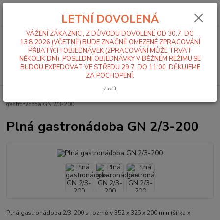
0
ks
+420 519 411 299
CZK
za
0,00 Kč
LETNÍ DOVOLENÁ
Po-Pá 7-16 hod
VÁŽENÍ ZÁKAZNÍCI, Z DŮVODU DOVOLENÉ OD 30.7. DO
Menu
13.8.2026 (VČETNĚ) BUDE ZNAČNĚ OMEZENÉ ZPRACOVÁNÍ
PŘIJATÝCH OBJEDNÁVEK (ZPRACOVÁNÍ MŮŽE TRVAT
NĚKOLIK DNÍ). POSLEDNÍ OBJEDNÁVKY V BĚŽNÉM REŽIMU SE
BUDOU EXPEDOVAT VE STŘEDU 29.7. DO 11:00. DĚKUJEME
Hledat
ZA POCHOPENÍ.
Zavřít
Úvod
Gastronádoby
Plné gastronádoby
GN 2/3
Plná
gastronádoba GN 2/3-200
Plná gastronádoba GN 2/3-200
Plná gastronádoba 2/3-200 s rozměry 352 x 325 x 200 mm (šířka x