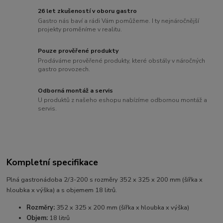
26 let zkušeností v oboru gastro
Gastro nás baví a rádi Vám pomůžeme. I ty nejnáročnější
projekty proměníme v realitu.
Pouze prověřené produkty
Prodáváme prověřené produkty, které obstály v náročných
gastro provozech.
Odborná montáž a servis
U produktů z našeho eshopu nabízíme odbornou montáž a
servis.
Kompletní specifikace
Plná gastronádoba 2/3-200 s rozměry 352 x 325 x 200 mm (šířka x
hloubka x výška) a s objemem 18 litrů.
Rozměry:
352 x 325 x 200 mm (šířka x hloubka x výška)
Objem:
18 litrů