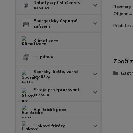
Roboty a příslušenství
Rozměry:
Alba RE
Objem:
4 
Energeticky úsporné
Příplatek
zařízení
Klimatizace
El. pánve
Zboží 
Sporáky, kotle, varné
Gast
stoličky
Stroje pro zpracování
surovin
Elektrické pece
Linkové fritézy