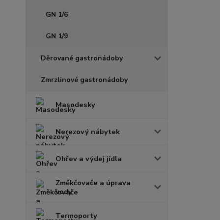
GN 1/6
GN 1/9
Děrované gastronádoby
Zmrzlinové gastronádoby
Masodesky
Nerezový nábytek
Ohřev a výdej jídla
Změkčovače a úprava
vody
Termoporty