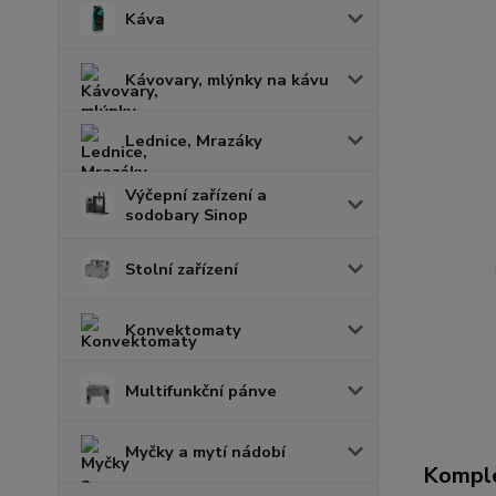
Káva
Kávovary, mlýnky na kávu
Lednice, Mrazáky
Výčepní zařízení a
sodobary Sinop
Stolní zařízení
Konvektomaty
Multifunkční pánve
Myčky a mytí nádobí
Komple