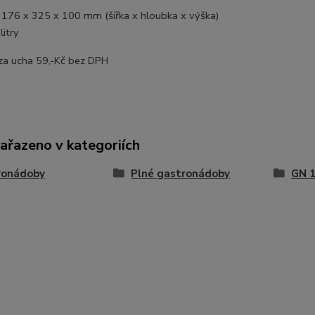
176 x 325 x 100 mm (šířka x hloubka x výška)
litry
 za ucha 59,-Kč bez DPH
zařazeno v kategoriích
ronádoby
Plné gastronádoby
GN 1