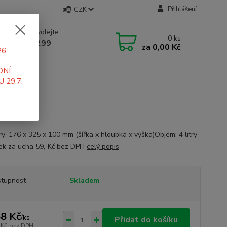
Přihlášení
CZK
 si rady? Zavolejte.
0
ks
 519 411 299
za
0,00 Kč
26
 7-16 hod
DNÍ
 29.7.
N 1/3-100
y: 176 x 325 x 100 mm (šířka x hloubka x výška)Objem: 4 litry
tek za ucha 59,-Kč bez DPH
celý popis
tupnost
Skladem
8 Kč
/
ks
Přidat do košíku
 Kč
bez DPH