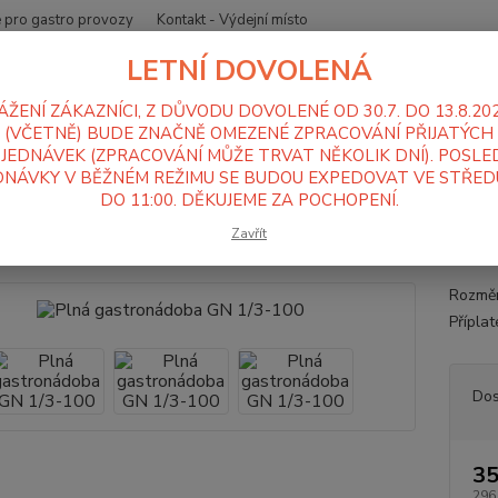
 pro gastro provozy
Kontakt - Výdejní místo
LETNÍ DOVOLENÁ
Nevíte
Hledat
+420
ÁŽENÍ ZÁKAZNÍCI, Z DŮVODU DOVOLENÉ OD 30.7. DO 13.8.20
Po-Pá
(VČETNĚ) BUDE ZNAČNĚ OMEZENÉ ZPRACOVÁNÍ PŘIJATÝCH
JEDNÁVEK (ZPRACOVÁNÍ MŮŽE TRVAT NĚKOLIK DNÍ). POSLE
NÁVKY V BĚŽNÉM REŽIMU SE BUDOU EXPEDOVAT VE STŘEDU
Gastronádoby
Plné gastronádoby
GN 1/3
Plná gastronádoba G
DO 11:00. DĚKUJEME ZA POCHOPENÍ.
 gastronádoba GN 1/3-100
Zavřít
Rozměr
Přípla
Dos
35
296