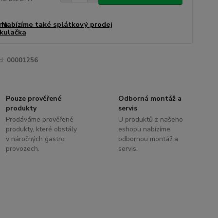
Nabízíme také splátkový prodej
d:
00001256
Pouze prověřené
Odborná montáž a
produkty
servis
Prodáváme prověřené
U produktů z našeho
produkty, které obstály
eshopu nabízíme
v náročných gastro
odbornou montáž a
provozech.
servis.