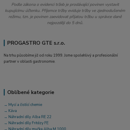
Podle zákona o evidenci tržeb je prodávající povinen vystavit
kupujícímu účtenku. Příjemce tržby eviduje tržby ve zjednodušeném
režimu, tzn. je povinen zaevidovat přijatou tržbu u správce daně
nejpozději do 5 dnů.
PROGASTRO GTE s.r.o.
Na trhu působíme již od roku 1999. Jsme spolehlivý a profesionální
partner v oblasti gastronomie.
Oblíbené kategorie
→ Mycí a čistící chemie
→ Káva
→ Náhradní díly Alba RE 22
→ Náhradní díly Fritézy FE
→ Náhradní díly myčka Alba M 1000