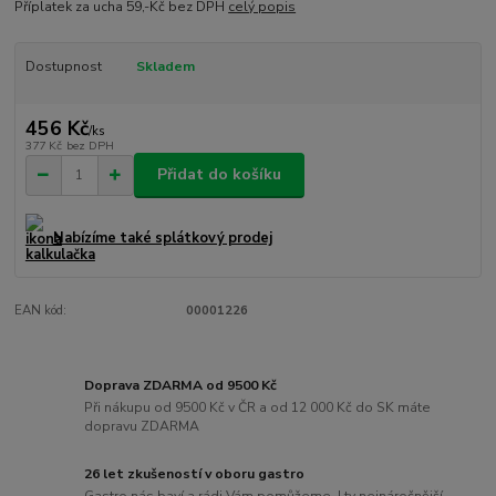
Příplatek za ucha 59,-Kč bez DPH
celý popis
Dostupnost
Skladem
456 Kč
/
ks
377 Kč
bez DPH
Přidat do košíku
Nabízíme také splátkový prodej
EAN kód:
00001226
Doprava ZDARMA od 9500 Kč
Při nákupu od 9500 Kč v ČR a od 12 000 Kč do SK máte
dopravu ZDARMA
26 let zkušeností v oboru gastro
Gastro nás baví a rádi Vám pomůžeme. I ty nejnáročnější