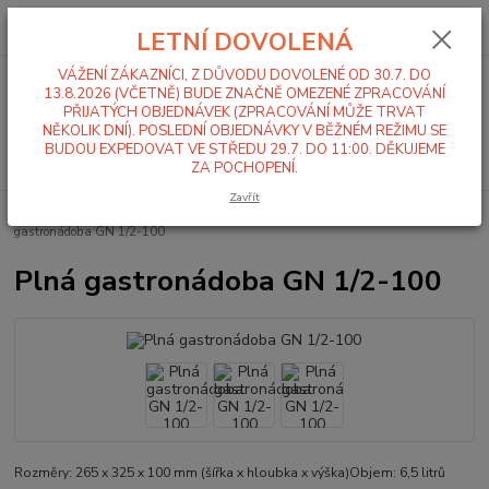
0
ks
+420 519 411 299
CZK
za
0,00 Kč
LETNÍ DOVOLENÁ
Po-Pá 7-16 hod
VÁŽENÍ ZÁKAZNÍCI, Z DŮVODU DOVOLENÉ OD 30.7. DO
Menu
13.8.2026 (VČETNĚ) BUDE ZNAČNĚ OMEZENÉ ZPRACOVÁNÍ
PŘIJATÝCH OBJEDNÁVEK (ZPRACOVÁNÍ MŮŽE TRVAT
NĚKOLIK DNÍ). POSLEDNÍ OBJEDNÁVKY V BĚŽNÉM REŽIMU SE
BUDOU EXPEDOVAT VE STŘEDU 29.7. DO 11:00. DĚKUJEME
Hledat
ZA POCHOPENÍ.
Zavřít
Úvod
Gastronádoby
Plné gastronádoby
GN 1/2
Plná
gastronádoba GN 1/2-100
Plná gastronádoba GN 1/2-100
Rozměry: 265 x 325 x 100 mm (šířka x hloubka x výška)Objem: 6,5 litrů