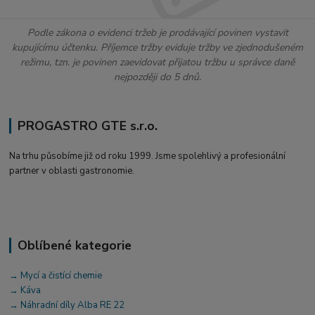
Podle zákona o evidenci tržeb je prodávající povinen vystavit
kupujícímu účtenku. Příjemce tržby eviduje tržby ve zjednodušeném
režimu, tzn. je povinen zaevidovat přijatou tržbu u správce daně
nejpozději do 5 dnů.
PROGASTRO GTE s.r.o.
Na trhu působíme již od roku 1999. Jsme spolehlivý a profesionální
partner v oblasti gastronomie.
Oblíbené kategorie
→ Mycí a čistící chemie
→ Káva
→ Náhradní díly Alba RE 22