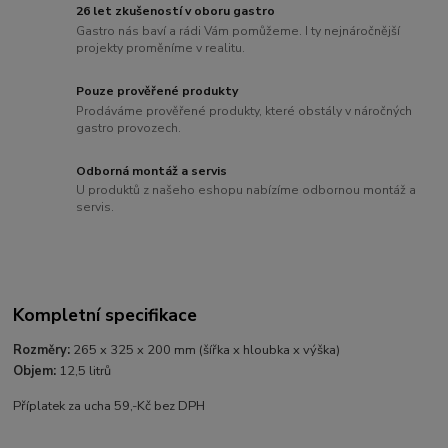
26 let zkušeností v oboru gastro
Gastro nás baví a rádi Vám pomůžeme. I ty nejnáročnější
projekty proměníme v realitu.
Pouze prověřené produkty
Prodáváme prověřené produkty, které obstály v náročných
gastro provozech.
Odborná montáž a servis
U produktů z našeho eshopu nabízíme odbornou montáž a
servis.
Kompletní specifikace
Rozměry:
265 x 325 x 200 mm (šířka x hloubka x výška)
Objem:
12,5 litrů
Příplatek za ucha 59,-Kč bez DPH