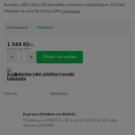
Rozměry: 265 x 325 x 200 mm (šířka x hloubka x výška)Objem: 12,5 litrů
Příplatek za ucha 59,-Kč bez DPH
celý popis
Dostupnost
Skladem
1 044 Kč
/
ks
863 Kč
bez DPH
Přidat do košíku
Nabízíme také splátkový prodej
EAN kód:
00001242
Doprava ZDARMA od 9500 Kč
Při nákupu od 9500 Kč v ČR a od 12 000 Kč do SK máte
dopravu ZDARMA