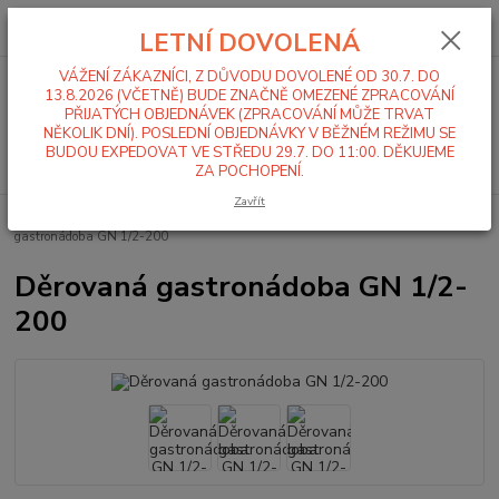
0
ks
+420 519 411 299
CZK
za
0,00 Kč
LETNÍ DOVOLENÁ
Po-Pá 7-16 hod
VÁŽENÍ ZÁKAZNÍCI, Z DŮVODU DOVOLENÉ OD 30.7. DO
Menu
13.8.2026 (VČETNĚ) BUDE ZNAČNĚ OMEZENÉ ZPRACOVÁNÍ
PŘIJATÝCH OBJEDNÁVEK (ZPRACOVÁNÍ MŮŽE TRVAT
NĚKOLIK DNÍ). POSLEDNÍ OBJEDNÁVKY V BĚŽNÉM REŽIMU SE
BUDOU EXPEDOVAT VE STŘEDU 29.7. DO 11:00. DĚKUJEME
Hledat
ZA POCHOPENÍ.
Zavřít
Úvod
Gastronádoby
Děrované gastronádoby
GN 1/2
Děrovaná
gastronádoba GN 1/2-200
Děrovaná gastronádoba GN 1/2-
200