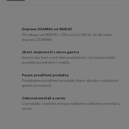
Doprava ZDARMA od 9500 Kč
Při nákupu od 9500 Kč v ČR a od 12 000 Kč do SK máte
dopravu ZDARMA
26 let zkušeností v oboru gastro
Gastro nás baví a rádi Vám pomůžeme. I ty nejnáročnější
projekty proměníme v realitu.
Pouze prověřené produkty
Prodáváme prověřené produkty, které obstály v náročných
gastro provozech.
Odborná montáž a servis
U produktů z našeho eshopu nabízíme odbornou montáž a
servis.