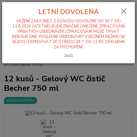
0
ks
+420 519 411 299
CZK
za
0,00 Kč
LETNÍ DOVOLENÁ
Po-Pá 7-16 hod
VÁŽENÍ ZÁKAZNÍCI, Z DŮVODU DOVOLENÉ OD 30.7. DO
Menu
13.8.2026 (VČETNĚ) BUDE ZNAČNĚ OMEZENÉ ZPRACOVÁNÍ
PŘIJATÝCH OBJEDNÁVEK (ZPRACOVÁNÍ MŮŽE TRVAT
NĚKOLIK DNÍ). POSLEDNÍ OBJEDNÁVKY V BĚŽNÉM REŽIMU SE
BUDOU EXPEDOVAT VE STŘEDU 29.7. DO 11:00. DĚKUJEME
Hledat
ZA POCHOPENÍ.
Zavřít
Úvod
Mycí a čistící chemie
Sanita / Koupelny / WC
12 kusů - Gelový
WC čistič Becher 750 ml
12 kusů - Gelový WC čistič
Becher 750 ml
Doprava ZDARMA