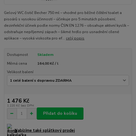
Gelový WC čistič Becher 750 ml – vhodné pro běžné čištění toalet a
pisoárů s vysokou účinností – účinkuje pro 5 minutách působení,
dezinfekční účinek podle normy ČSN EN 1276 – obsahuje aktivní kyslík –
odstraňuje nepříjemný zápach – šikmé hrdlo pro usnadnění cílené
aplikace – vysoká viskozita pro ef...
celý popis
Dostupnost
Skladem
Měrná cena
164,00 Kč / l
Velikost balení
1 476 Kč
1 220 Kč
bez DPH
Přidat do košíku
Nabízíme také splátkový prodej