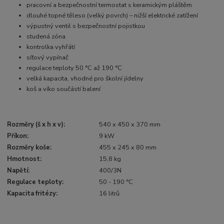
pracovní a bezpečnostní termostat s keramickým pláštěm
dlouhé topné těleso (velký povrch) – nižší elektrické zatížení
výpustný ventil s bezpečnostní pojistkou
studená zóna
kontrolka vyhřátí
síťový vypínač
regulace teploty 50 °C až 190 °C
velká kapacita, vhodné pro školní jídelny
koš a víko součástí balení
Rozměry (š x h x v):
540 x 450 x 370 mm
Příkon:
9 kW
Rozměry koše:
455 x 245 x 80 mm
Hmotnost:
15,8 kg
Napětí:
400/3N
Regulace teploty:
50 - 190 °C
Kapacita fritézy:
16 litrů