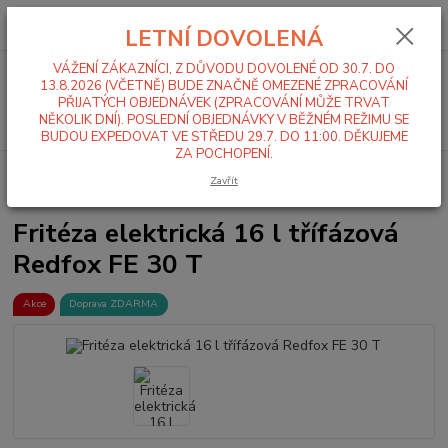
0
ks
+420 519 411 299
CZK
za
0,00 Kč
LETNÍ DOVOLENÁ
Po-Pá 7-16 hod
VÁŽENÍ ZÁKAZNÍCI, Z DŮVODU DOVOLENÉ OD 30.7. DO
Menu
13.8.2026 (VČETNĚ) BUDE ZNAČNĚ OMEZENÉ ZPRACOVÁNÍ
PŘIJATÝCH OBJEDNÁVEK (ZPRACOVÁNÍ MŮŽE TRVAT
Hledat
NĚKOLIK DNÍ). POSLEDNÍ OBJEDNÁVKY V BĚŽNÉM REŽIMU SE
BUDOU EXPEDOVAT VE STŘEDU 29.7. DO 11:00. DĚKUJEME
ZA POCHOPENÍ.
Úvod
Stolní zařízení
Fritézy
Velkoobjemové fritézy
Fritéza
Zavřít
elektrická 16 l třífázová Redfox FE 30 T
Fritéza elektrická 16 l třífázová
Redfox FE 30 T
Akce
Doprava ZDARMA