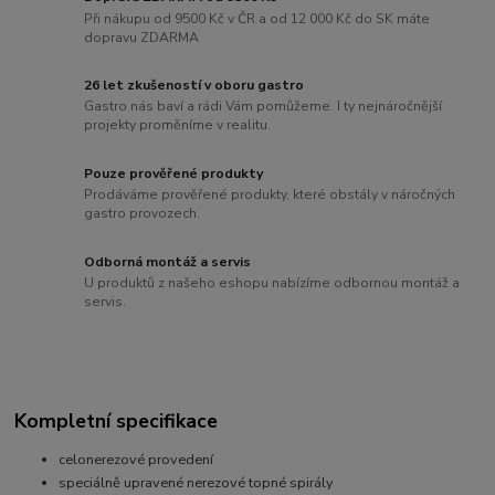
Při nákupu od 9500 Kč v ČR a od 12 000 Kč do SK máte
dopravu ZDARMA
26 let zkušeností v oboru gastro
Gastro nás baví a rádi Vám pomůžeme. I ty nejnáročnější
projekty proměníme v realitu.
Pouze prověřené produkty
Prodáváme prověřené produkty, které obstály v náročných
gastro provozech.
Odborná montáž a servis
U produktů z našeho eshopu nabízíme odbornou montáž a
servis.
Kompletní specifikace
celonerezové provedení
speciálně upravené nerezové topné spirály