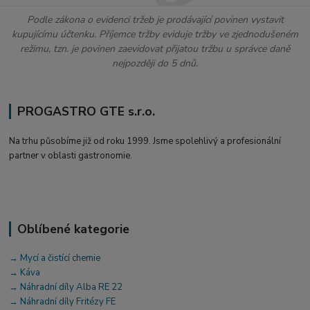
Podle zákona o evidenci tržeb je prodávající povinen vystavit
kupujícímu účtenku. Příjemce tržby eviduje tržby ve zjednodušeném
režimu, tzn. je povinen zaevidovat přijatou tržbu u správce daně
nejpozději do 5 dnů.
PROGASTRO GTE s.r.o.
Na trhu působíme již od roku 1999. Jsme spolehlivý a profesionální
partner v oblasti gastronomie.
Oblíbené kategorie
→ Mycí a čistící chemie
→ Káva
→ Náhradní díly Alba RE 22
→ Náhradní díly Fritézy FE