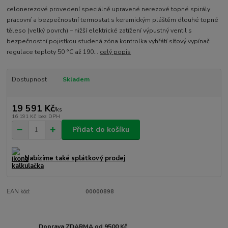
celonerezové provedení speciálně upravené nerezové topné spirály
pracovní a bezpečnostní termostat s keramickým pláštěm dlouhé topné
těleso (velký povrch) – nižší elektrické zatížení výpustný ventil s
bezpečnostní pojistkou studená zóna kontrolka vyhřátí síťový vypínač
regulace teploty 50 °C až 190...
celý popis
Dostupnost
Skladem
19 591 Kč
/
ks
16 191 Kč
bez DPH
Přidat do košíku
Nabízíme také splátkový prodej
EAN kód:
00000898
Doprava ZDARMA od 9500 Kč