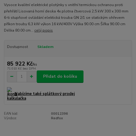
Vysoce kvalitní elektrické plotýnky s vnitřní termickou ochranou proti
přehřátí Lisovaná horní deska 4x plotna čtvercová 2,5 kW 300 x 300 mm
6-ti stupňové ovládání elektická trouba GN 2/1 se statickým ohřevem
příkon trouby 6,3 kW výkon 16 kW/400V Výška 90.00 cm Šířka 90.00 cm
Délka 80.00 cm...
celý popis
Dostupnost
Skladem
85 922 Kč
/
ks
71 010 Kč
bez DPH
Přidat do košíku
Nabízíme také splátkový prodej
EAN kód:
00012396
Výrobce:
Redfox