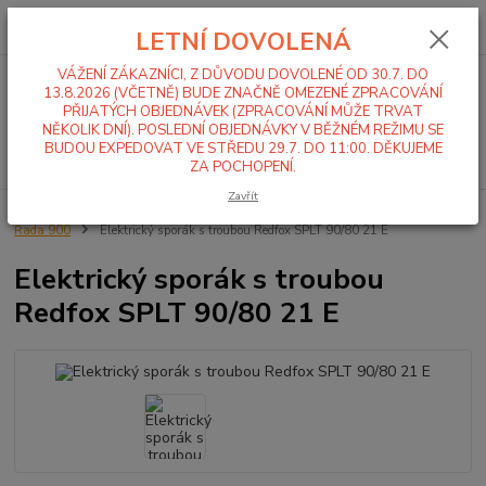
0
ks
+420 519 411 299
CZK
za
0,00 Kč
LETNÍ DOVOLENÁ
Po-Pá 7-16 hod
VÁŽENÍ ZÁKAZNÍCI, Z DŮVODU DOVOLENÉ OD 30.7. DO
Menu
13.8.2026 (VČETNĚ) BUDE ZNAČNĚ OMEZENÉ ZPRACOVÁNÍ
PŘIJATÝCH OBJEDNÁVEK (ZPRACOVÁNÍ MŮŽE TRVAT
NĚKOLIK DNÍ). POSLEDNÍ OBJEDNÁVKY V BĚŽNÉM REŽIMU SE
BUDOU EXPEDOVAT VE STŘEDU 29.7. DO 11:00. DĚKUJEME
Hledat
ZA POCHOPENÍ.
Zavřít
Úvod
Sporáky, kotle, varné stoličky
Sporáky
Elektrické sporáky
Řada 900
Elektrický sporák s troubou Redfox SPLT 90/80 21 E
Elektrický sporák s troubou
Redfox SPLT 90/80 21 E