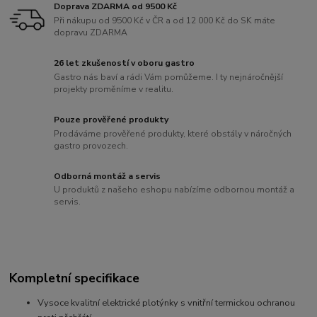
Doprava ZDARMA od 9500 Kč
Při nákupu od 9500 Kč v ČR a od 12 000 Kč do SK máte
dopravu ZDARMA
26 let zkušeností v oboru gastro
Gastro nás baví a rádi Vám pomůžeme. I ty nejnáročnější
projekty proměníme v realitu.
Pouze prověřené produkty
Prodáváme prověřené produkty, které obstály v náročných
gastro provozech.
Odborná montáž a servis
U produktů z našeho eshopu nabízíme odbornou montáž a
servis.
Kompletní specifikace
Vysoce kvalitní elektrické plotýnky s vnitřní termickou ochranou