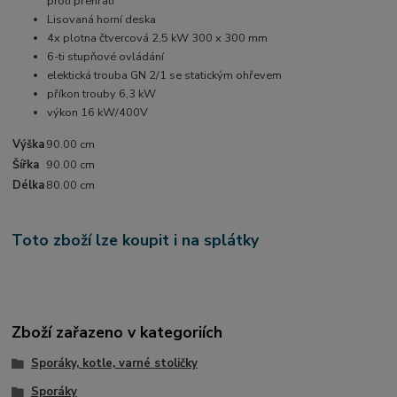
proti přehřátí
Lisovaná horní deska
4x plotna čtvercová 2,5 kW 300 x 300 mm
6-ti stupňové ovládání
elektická trouba GN 2/1 se statickým ohřevem
příkon trouby 6,3 kW
výkon 16 kW/400V
Výška
90.00 cm
Šířka
90.00 cm
Délka
80.00 cm
Toto zboží lze koupit i na splátky
Zboží zařazeno v kategoriích
Sporáky, kotle, varné stoličky
Sporáky