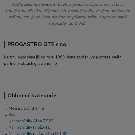
Podle zákona o evidenci tržeb je prodávající povinen vystavit
kupujícímu účtenku. Příjemce tržby eviduje tržby ve zjednodušeném
režimu, tzn. je povinen zaevidovat přijatou tržbu u správce daně
nejpozději do 5 dnů.
PROGASTRO GTE s.r.o.
Na trhu působíme již od roku 1999. Jsme spolehlivý a profesionální
partner v oblasti gastronomie.
Oblíbené kategorie
→ Mycí a čistící chemie
→ Káva
→ Náhradní díly Alba RE 22
→ Náhradní díly Fritézy FE
→ Náhradní díly myčka Alba M 1000