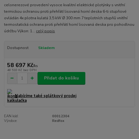
celonerezové provedení vysoce kvalitní elektrické plotýnky s vnitřní
termickou ochranou proti přehřátí lisovaná horní deska 6-ti stupňové
ovládán 4x plotna kulatá 3,5 kW Ø 300 mm 7 teplotních stupňů vnitřní
termostatická ochrana proti přehřátí horní lisovaná deska pro pohodlnou
údržbu Výkon: 1...
celý popis
Dostupnost
Skladem
58 697 Kč
/
ks
48 510 Kč
bez DPH
Přidat do košíku
Nabízíme také splátkový prodej
EAN kód:
00012304
Výrobce:
Redfox