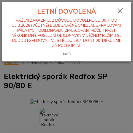
0
ks
+420 519 411 299
CZK
za
0,00 Kč
LETNÍ DOVOLENÁ
Po-Pá 7-16 hod
VÁŽENÍ ZÁKAZNÍCI, Z DŮVODU DOVOLENÉ OD 30.7. DO
Menu
13.8.2026 (VČETNĚ) BUDE ZNAČNĚ OMEZENÉ ZPRACOVÁNÍ
PŘIJATÝCH OBJEDNÁVEK (ZPRACOVÁNÍ MŮŽE TRVAT
NĚKOLIK DNÍ). POSLEDNÍ OBJEDNÁVKY V BĚŽNÉM REŽIMU SE
BUDOU EXPEDOVAT VE STŘEDU 29.7. DO 11:00. DĚKUJEME
Hledat
ZA POCHOPENÍ.
Zavřít
Úvod
Sporáky, kotle, varné stoličky
Sporáky
Elektrické sporáky
Řada 900
Elektrický sporák Redfox SP 90/80 E
Elektrický sporák Redfox SP
90/80 E