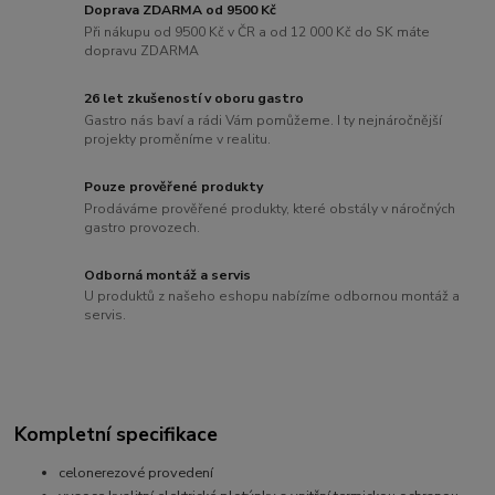
Doprava ZDARMA od 9500 Kč
Při nákupu od 9500 Kč v ČR a od 12 000 Kč do SK máte
dopravu ZDARMA
26 let zkušeností v oboru gastro
Gastro nás baví a rádi Vám pomůžeme. I ty nejnáročnější
projekty proměníme v realitu.
Pouze prověřené produkty
Prodáváme prověřené produkty, které obstály v náročných
gastro provozech.
Odborná montáž a servis
U produktů z našeho eshopu nabízíme odbornou montáž a
servis.
Kompletní specifikace
celonerezové provedení