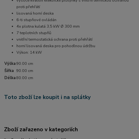
vysoce kvalitní elektrické plotýnky s vnitřní termickou ochranou
proti přehřátí
lisovaná horní deska
6-ti stupňové ovládán
4x plotna kulatá 3,5 kW Ø 300 mm
7 teplotních stupňů
vnitřní termostatická ochrana proti přehřátí
horní lisovaná deska pro pohodlnou údržbu
Výkon: 14 kW
Výška
90.00 cm
Šířka
90.00 cm
Délka
80.00 cm
Toto zboží lze koupit i na splátky
Zboží zařazeno v kategoriích