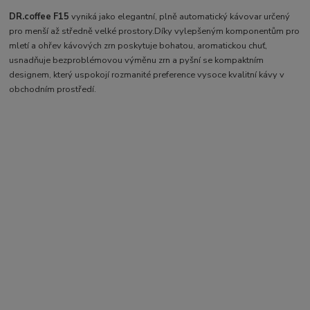
DR.coffee F15
vyniká jako elegantní, plně automatický kávovar určený
pro menší až středně velké prostory.
Díky vylepšeným komponentům pro
mletí a ohřev kávových zrn poskytuje bohatou, aromatickou chuť,
usnadňuje bezproblémovou výměnu zrn a pyšní se kompaktním
designem, který uspokojí rozmanité preference vysoce kvalitní kávy v
obchodním prostředí.