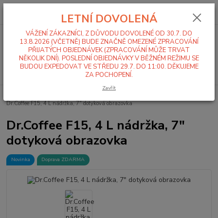
0
ks
+420 519 411 299
CZK
za
0,00 Kč
LETNÍ DOVOLENÁ
Po-Pá 7-16 hod
VÁŽENÍ ZÁKAZNÍCI, Z DŮVODU DOVOLENÉ OD 30.7. DO
Menu
13.8.2026 (VČETNĚ) BUDE ZNAČNĚ OMEZENÉ ZPRACOVÁNÍ
PŘIJATÝCH OBJEDNÁVEK (ZPRACOVÁNÍ MŮŽE TRVAT
NĚKOLIK DNÍ). POSLEDNÍ OBJEDNÁVKY V BĚŽNÉM REŽIMU SE
BUDOU EXPEDOVAT VE STŘEDU 29.7. DO 11:00. DĚKUJEME
Hledat
ZA POCHOPENÍ.
Zavřít
Úvod
Kávovary, mlýnky na kávu
Automatické kávovary Dr.Coffee
Dr.Coffee F15, 4 L nádržka, 7" dotyková obrazovka
Dr.Coffee F15, 4 L nádržka, 7"
dotyková obrazovka
Novinka
Doprava ZDARMA