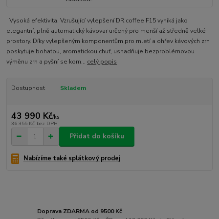
Vysoká efektivita. Vzrušující vylepšení DR.coffee F15 vyniká jako
elegantní, plně automatický kávovar určený pro menší až středně velké
prostory. Díky vylepšeným komponentům pro mletí a ohřev kávových zrn
poskytuje bohatou, aromatickou chuť, usnadňuje bezproblémovou
výměnu zrn a pyšní se kom...
celý popis
Dostupnost
Skladem
43 990 Kč
/
ks
36 355 Kč
bez DPH
Přidat do košíku
Nabízíme také splátkový prodej
Doprava ZDARMA od 9500 Kč