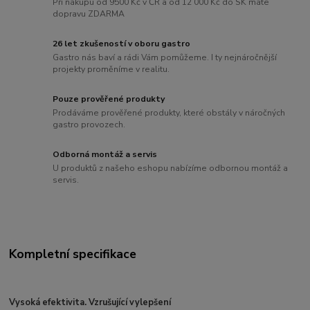
Při nákupu od 9500 Kč v ČR a od 12 000 Kč do SK máte
dopravu ZDARMA
26 let zkušeností v oboru gastro
Gastro nás baví a rádi Vám pomůžeme. I ty nejnáročnější
projekty proměníme v realitu.
Pouze prověřené produkty
Prodáváme prověřené produkty, které obstály v náročných
gastro provozech.
Odborná montáž a servis
U produktů z našeho eshopu nabízíme odbornou montáž a
servis.
Kompletní specifikace
Vysoká efektivita. Vzrušující vylepšení