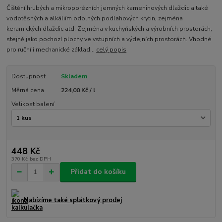
Čištění hrubých a mikroporézních jemných kameninových dlaždic a také
vodotěsných a alkáliím odolných podlahových krytin, zejména
keramických dlaždic atd. Zejména v kuchyňských a výrobních prostorách,
stejně jako pochozí plochy ve vstupních a výdejních prostorách. Vhodné
pro ruční i mechanické základ...
celý popis
Dostupnost
Skladem
Měrná cena
224,00 Kč / l
Velikost balení
448 Kč
370 Kč
bez DPH
Přidat do košíku
Nabízíme také splátkový prodej