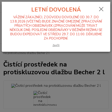
0
ks
+420 519 411 299
CZK
za
0,00 Kč
LETNÍ DOVOLENÁ
Po-Pá 7-16 hod
VÁŽENÍ ZÁKAZNÍCI, Z DŮVODU DOVOLENÉ OD 30.7. DO
Menu
13.8.2026 (VČETNĚ) BUDE ZNAČNĚ OMEZENÉ ZPRACOVÁNÍ
PŘIJATÝCH OBJEDNÁVEK (ZPRACOVÁNÍ MŮŽE TRVAT
NĚKOLIK DNÍ). POSLEDNÍ OBJEDNÁVKY V BĚŽNÉM REŽIMU SE
BUDOU EXPEDOVAT VE STŘEDU 29.7. DO 11:00. DĚKUJEME
Hledat
ZA POCHOPENÍ.
Zavřít
Úvod
Mycí a čistící chemie
Povrchy
Dr. Becher
Čistící prostředek
na protiskluzovou dlažbu Becher 2 l
Čistící prostředek na
protiskluzovou dlažbu Becher 2 l