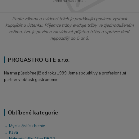
přímo na Váš e-mail.
Podle zákona o evidenci tržeb je prodávající povinen vystavit
kupujícímu účtenku. Příjemce tržby eviduje tržby ve zjednodušeném
režimu, tzn. je povinen zaevidovat přijatou tržbu u správce daně
nejpozději do 5 dnů.
PROGASTRO GTE s.r.o.
Na trhu působíme již od roku 1999. Jsme spolehlivý a profesionální
partner v oblasti gastronomie.
Oblíbené kategorie
→ Mycí a čistící chemie
→ Káva
→ Náhradní díly Alba RE 22