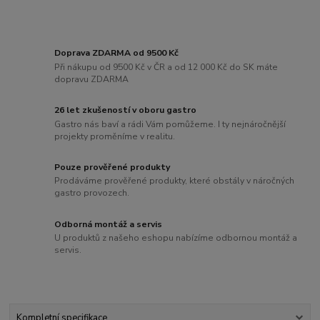
Doprava ZDARMA od 9500 Kč
Při nákupu od 9500 Kč v ČR a od 12 000 Kč do SK máte
dopravu ZDARMA
26 let zkušeností v oboru gastro
Gastro nás baví a rádi Vám pomůžeme. I ty nejnáročnější
projekty proměníme v realitu.
Pouze prověřené produkty
Prodáváme prověřené produkty, které obstály v náročných
gastro provozech.
Odborná montáž a servis
U produktů z našeho eshopu nabízíme odbornou montáž a
servis.
Kompletní specifikace