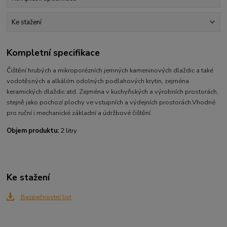
Ke stažení
Kompletní specifikace
Čištění hrubých a mikroporézních jemných kameninových dlaždic a také
vodotěsných a alkáliím odolných podlahových krytin, zejména
keramických dlaždic atd.
Z
ejména v kuchyňských a výrobních prostorách,
stejně jako pochozí plochy ve vstupních a výdejních prostorách.
Vhodné
pro ruční i mechanické základní a údržbové čištění.
Objem produktu:
2 litry
Ke stažení
Bezpečnostní list