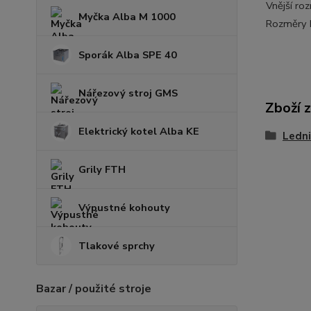
Vnější ro
Myčka Alba M 1000
Rozměry 
Sporák Alba SPE 40
Nářezový stroj GMS
Zboží 
Elektrický kotel Alba KE
Ledni
Grily FTH
Výpustné kohouty
Tlakové sprchy
Bazar / použité stroje