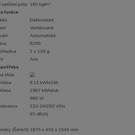
 zatížení polic
160 kg/m²
 a funkce
dání
Elektronické
ení
Ventilované
vání
Automatické
iva
R290
chladiva
2 x 139 g
tr
Ano
spotřeba
ká třída
otřeba
8.13 kWh/24h
třeba
2967 kWh/rok
980 W
Frekvence
220-240/50 V/Hz
65 dB(A)
ozměry (ŠxHxV)
1875 x 450 x 1540 mm