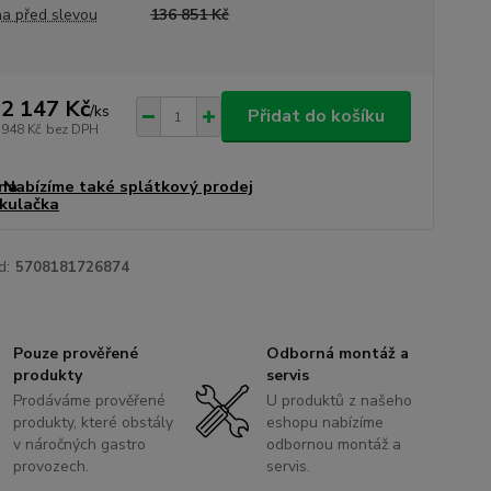
a před slevou
136 851 Kč
2 147 Kč
/
ks
Přidat do košíku
 948 Kč
bez DPH
Nabízíme také splátkový prodej
d:
5708181726874
Pouze prověřené
Odborná montáž a
produkty
servis
Prodáváme prověřené
U produktů z našeho
produkty, které obstály
eshopu nabízíme
v náročných gastro
odbornou montáž a
provozech.
servis.