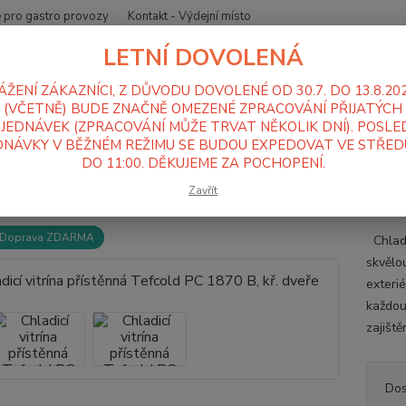
 pro gastro provozy
Kontakt - Výdejní místo
LETNÍ DOVOLENÁ
Nevíte
Hledat
+420
ÁŽENÍ ZÁKAZNÍCI, Z DŮVODU DOVOLENÉ OD 30.7. DO 13.8.20
Po-Pá
(VČETNĚ) BUDE ZNAČNĚ OMEZENÉ ZPRACOVÁNÍ PŘIJATÝCH
JEDNÁVEK (ZPRACOVÁNÍ MŮŽE TRVAT NĚKOLIK DNÍ). POSLE
NÁVKY V BĚŽNÉM REŽIMU SE BUDOU EXPEDOVAT VE STŘEDU
ednice, Mrazáky
Vitríny
Chladicí vitrína přístěnná Tefcold PC 1870 B,
DO 11:00. DĚKUJEME ZA POCHOPENÍ.
dicí vitrína přístěnná Tefcold PC
Zavřít
Doprava ZDARMA
Chladi
skvělou
exteri
každou 
zajiště
Dos