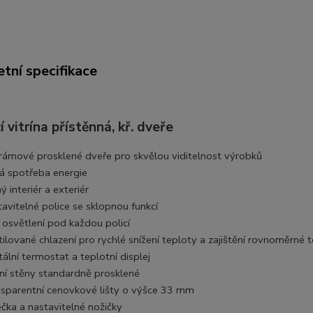
tní specifikace
í vitrína přístěnná, kř. dveře
rámové prosklené dveře pro skvělou viditelnost výrobků
ká spotřeba energie
ý interiér a exteriér
tavitelné police se sklopnou funkcí
 osvětlení pod každou policí
tilované chlazení pro rychlé snížení teploty a zajištění rovnoměrné 
tální termostat a teplotní displej
ní stěny standardně prosklené
nsparentní cenovkové lišty o výšce 33 mm
ečka a nastavitelné nožičky