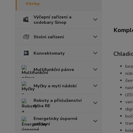
Vitríny
Výčepní zařízení a
sodobary Sinop
Komple
Stolní zařízení
Konvektomaty
Chladic
bez
Multifunkční pánve
níz
čern
Myčky a mytí nádobí
nas
LED
Roboty a příslušenství
ven
Alba RE
digi
boč
Energeticky úsporné
tra
zařízení
kol