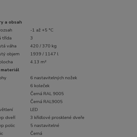
y a obsah
rozsah
-1 až +5 °C
 třída
3
istá váha
420 / 370 kg
istý objem
1939 / 1147 l
plocha
4.13 m²
 materiál
ohy
6 nastavitelných nožek
6 koleček
Černá RAL 9005
Černá RAL9005
větlení
LED
yp dveří
3 křídlové prosklené dveře
yp polic
5 nastavitelné
ic
Černá