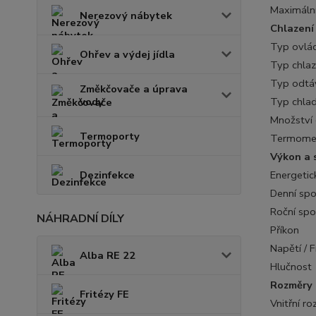
Maximální
Nerezový nábytek
Chlazení
Typ ovlá
Ohřev a výdej jídla
Typ chlaz
Typ odtá
Změkčovače a úprava
vody
Typ chlad
Množství 
Termoporty
Termome
Výkon a 
Dezinfekce
Energetic
Denní sp
Roční spo
NÁHRADNÍ DÍLY
Příkon
Napětí / 
Alba RE 22
Hlučnost
Rozměry
Fritézy FE
Vnitřní r