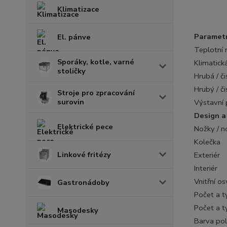
Klimatizace
Parametr
El. pánve
Teplotní 
Sporáky, kotle, varné
Klimatická
stoličky
Hrubá / č
Hrubý / č
Stroje pro zpracování
surovin
Výstavní 
Design a
Elektrické pece
Nožky / n
Kolečka
Linkové fritézy
Exteriér
Interiér
Vnitřní os
Gastronádoby
Počet a t
Počet a t
Masodesky
Barva pol