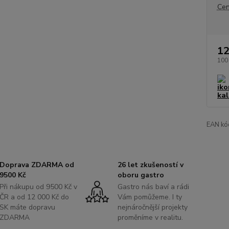
Cen
12
100
EAN kó
Doprava ZDARMA od
26 let zkušeností v
9500 Kč
oboru gastro
Při nákupu od 9500 Kč v
Gastro nás baví a rádi
ČR a od 12 000 Kč do
Vám pomůžeme. I ty
SK máte dopravu
nejnáročnější projekty
ZDARMA
proměníme v realitu.